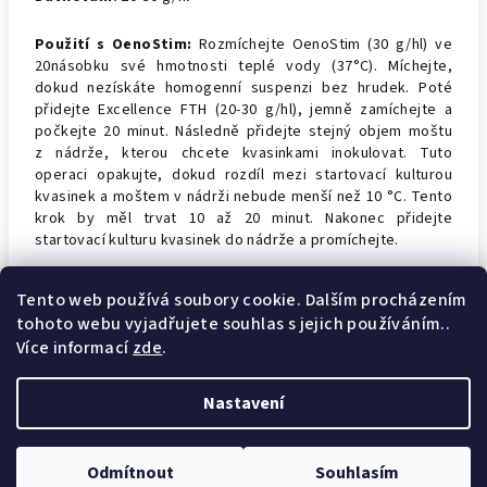
Použití s
OenoStim:
Rozmíchejte OenoStim (30 g/hl) ve
20násobku své hmotnosti teplé vody (37°C). Míchejte,
dokud nezískáte homogenní suspenzi bez hrudek. Poté
přidejte Excellence FTH (20-30 g/hl), jemně zamíchejte a
počkejte 20 minut. Následně přidejte stejný objem moštu
z nádrže, kterou chcete kvasinkami inokulovat. Tuto
operaci opakujte, dokud rozdíl mezi startovací kulturou
kvasinek a moštem v nádrži nebude menší než 10 °C. Tento
krok by měl trvat 10 až 20 minut. Nakonec přidejte
startovací kulturu kvasinek do nádrže a promíchejte.
Skladování:
Skladujte v původním obalu, v chladném a
Tento web používá soubory cookie. Dalším procházením
suchém prostředí. Spotřebujte dle data spotřeby, po
tohoto webu vyjadřujete souhlas s jejich používáním..
otevření ihned.
Více informací
zde
.
Nastavení
Z
Copyright 2026
Wine technology
. Všechna práva vyhrazena.
á
Odmítnout
Souhlasím