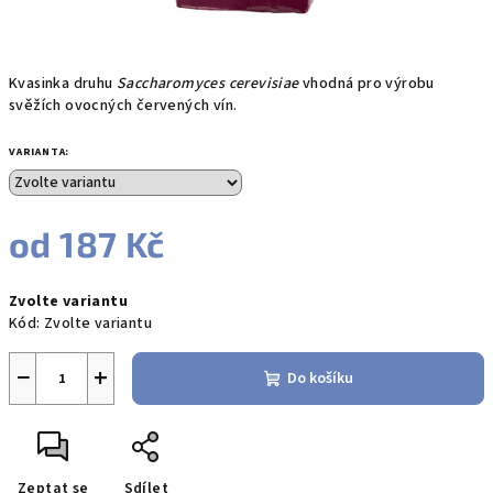
Kvasinka druhu
Saccharomyces cerevisiae
vhodná pro výrobu
svěžích ovocných červených vín.
VARIANTA:
od
187 Kč
Měrná
Zvolte variantu
cena:
Kód:
Zvolte variantu
−
+
Do košíku
Zeptat se
Sdílet