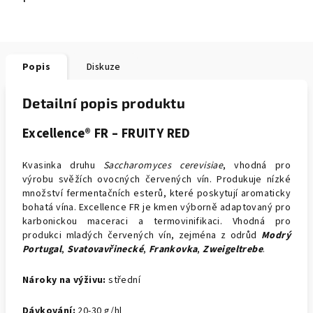
Popis
Diskuze
Detailní popis produktu
Excellence® FR – FRUITY RED
Kvasinka druhu
Saccharomyces cerevisiae
, vhodná pro
výrobu svěžích ovocných červených vín. Produkuje nízké
množství fermentačních esterů, které poskytují aromaticky
bohatá vína. Excellence FR je kmen výborně adaptovaný pro
karbonickou maceraci a termovinifikaci. Vhodná pro
produkci mladých červených vín, zejména z odrůd
Modrý
Portugal
,
Svatovavřinecké
,
Frankovka
,
Zweigeltrebe
.
Nároky na výživu:
střední
Dávkování:
20-30 g/hl