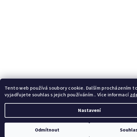
Tento web používá soubory cookie. Dalším procházením 
vyjadřujete souhlas s jejich používáním.. Více informací
zd
Nastavení
Odmítnout
Souhla