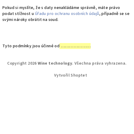
Pokud si myslíte, že s daty nenakládáme správně, máte právo
podat stížnost u
Úřadu pro ochranu osobních údajů
, případně se se
svými nároky obrátit na soud.
Tyto podmínky jsou účinné od
…………………
Z
Copyright 2026
Wine technology
. Všechna práva vyhrazena.
á
p
Vytvořil Shoptet
a
t
í