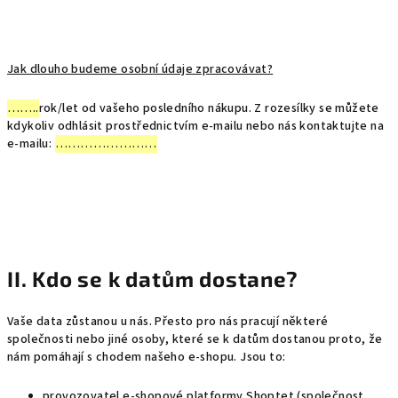
Jak dlouho budeme osobní údaje zpracovávat?
……..
rok/let od vašeho posledního nákupu. Z rozesílky se můžete
kdykoliv odhlásit prostřednictvím e-mailu nebo nás kontaktujte na
e-mailu:
……………………
II. Kdo se k datům dostane?
Vaše data zůstanou u nás. Přesto pro nás pracují některé
společnosti nebo jiné osoby, které se k datům dostanou proto, že
nám pomáhají s chodem našeho e-shopu. Jsou to:
provozovatel e-shopové platformy Shoptet (společnost