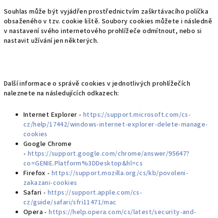
Souhlas může být vyjádřen prostřednictvím zaškrtávacího políčka
obsaženého v tzv. cookie liště. Soubory cookies můžete i následně
v nastavení svého internetového prohlížeče odmítnout, nebo si
nastavit užívání jen některých.
Další informace o správě cookies v jednotlivých prohlížečích
naleznete na následujících odkazech:
Internet Explorer -
https://support.microsoft.com/cs-
cz/help/17442/windows-internet-explorer-delete-manage-
cookies
Google Chrome
-
https://support.google.com/chrome/answer/95647?
co=GENIE.Platform%3DDesktop&hl=cs
Firefox -
https://support.mozilla.org/cs/kb/povoleni-
zakazani-cookies
Safari -
https://support.apple.com/cs-
cz/guide/safari/sfri11471/mac
Opera -
https://help.opera.com/cs/latest/security-and-