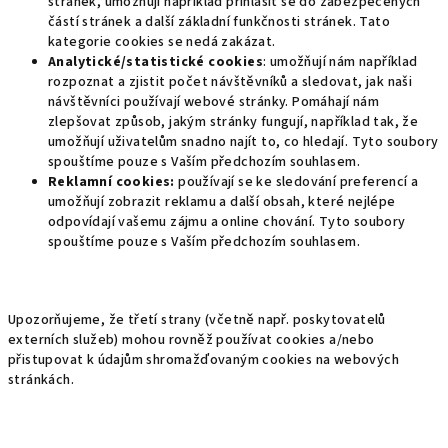
stránek, umožňují například přihlásit se do zabezpečených
částí stránek a další základní funkčnosti stránek. Tato
kategorie cookies se nedá zakázat.
Analytické/statistické cookies
: umožňují nám například
rozpoznat a zjistit počet návštěvníků a sledovat, jak naši
návštěvníci používají webové stránky. Pomáhají nám
zlepšovat způsob, jakým stránky fungují, například tak, že
umožňují uživatelům snadno najít to, co hledají. Tyto soubory
spouštíme pouze s Vaším předchozím souhlasem.
Reklamní cookies:
používají se ke sledování preferencí a
umožňují zobrazit reklamu a další obsah, které nejlépe
odpovídají vašemu zájmu a online chování. Tyto soubory
spouštíme pouze s Vaším předchozím souhlasem.
Upozorňujeme, že třetí strany (včetně např. poskytovatelů
externích služeb) mohou rovněž používat cookies a/nebo
přistupovat k údajům shromažďovaným cookies na webových
stránkách.