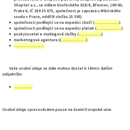
Shoptet a.s., se sídlem Dvořeckého 628/8, Břevnov, 169 00,
Praha 6, IČ 289 35 675, společnost je zapsaná u Městského
soudu v Praze, oddíl B vložka 25 395)
společnosti podílející se na expedici zboží (
………………
)
společnosti podílející se na expedici plateb (
………………
)
poskytovatel e-mailingové služby (
……………..
)
marketingová agentura ((
………………)
………………….
Vaše osobní údaje se dále mohou dostat k těmto dalším
subjektům:
…………..
Osobní údaje zpracováváme pouze na území Evropské unie.