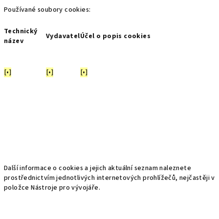
Používané soubory cookies:
Technický
Vydavatel
Účel o popis cookies
název
[•]
[•]
[•]
Další informace o cookies a jejich aktuální seznam naleznete
prostřednictvím jednotlivých internetových prohlížečů, nejčastěji v
položce Nástroje pro vývojáře.