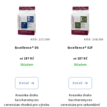
V
o
ý
d
p
u
i
k
s
t
p
ů
KÓD:
217/100
KÓD:
226/100
r
Excellence® DS
Excellence® E2F
o
d
187 Kč
187 Kč
od
od
u
Skladem
Skladem
k
t
ů
Detail
Detail
Kvasinka druhu
Kvasinka druhu
Saccharomyces
Saccharomyces
cerevisiae vhodná pro výrobu
cerevisiae pro sekundární