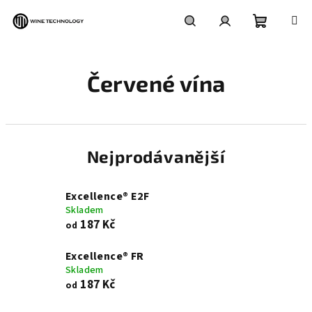
Přejít
na
obsah
Nákupní
Hledat
Přihlášení
Červené vína
košík
Nejprodávanější
Excellence® E2F
Skladem
187 Kč
od
Excellence® FR
Skladem
187 Kč
od