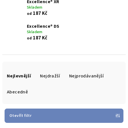
Excellence® XR
Skladem
187 Kč
od
Excellence® DS
Skladem
187 Kč
od
Ř
a
Nejlevnější
Nejdražší
Nejprodávanější
z
e
Abecedně
n
í
p
Otevřít filtr
r