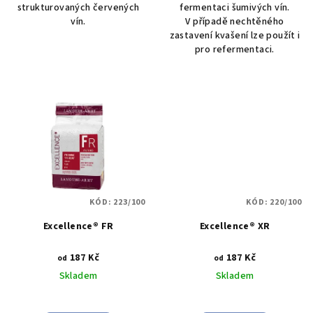
strukturovaných červených
fermentaci šumivých vín.
vín.
V případě nechtěného
zastavení kvašení lze použít i
pro refermentaci.
KÓD:
223/100
KÓD:
220/100
Excellence® FR
Excellence® XR
187 Kč
187 Kč
od
od
Skladem
Skladem