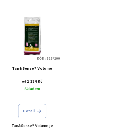
KÓD:
313/100
Tan&Sense® Volume
1 234 Kč
od
Skladem
Detail
Tan&Sense® Volume je