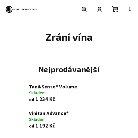
Přejít
na
obsah
Nákupní
Hledat
Přihlášení
Zrání vína
košík
Nejprodávanější
Tan&Sense® Volume
Skladem
1 234 Kč
od
Vinitan Advance®
Skladem
1 192 Kč
od