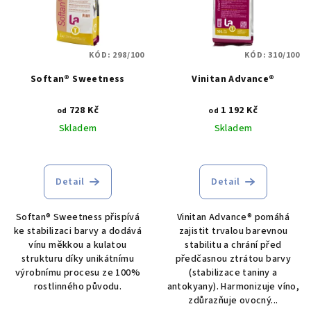
i
k
s
t
p
ů
KÓD:
298/100
KÓD:
310/100
r
Softan® Sweetness
Vinitan Advance®
o
d
728 Kč
1 192 Kč
od
od
u
Skladem
Skladem
k
t
ů
Detail
Detail
Softan® Sweetness přispívá
Vinitan Advance® pomáhá
ke stabilizaci barvy a dodává
zajistit trvalou barevnou
vínu měkkou a kulatou
stabilitu a chrání před
strukturu díky unikátnímu
předčasnou ztrátou barvy
výrobnímu procesu ze 100%
(stabilizace taniny a
rostlinného původu.
antokyany). Harmonizuje víno,
zdůrazňuje ovocný...