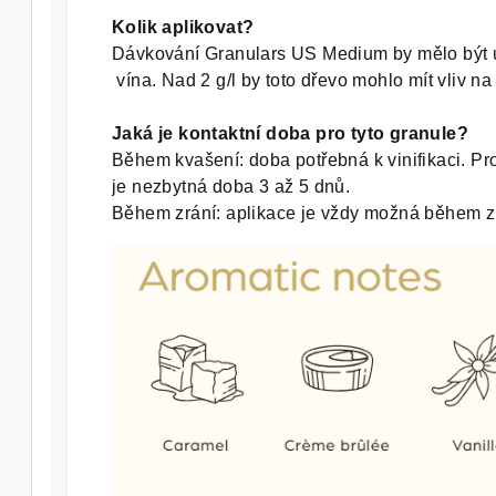
Kolik aplikovat?
Dávkování Granulars US Medium by mělo být upr
 vína. Nad 2 g/l by toto dřevo mohlo mít vliv n
Jaká je kontaktní doba pro tyto granule?
Během kvašení: doba potřebná k vinifikaci. Pro
je nezbytná doba 3 až 5 dnů.

Během zrání: aplikace je vždy možná během zrá