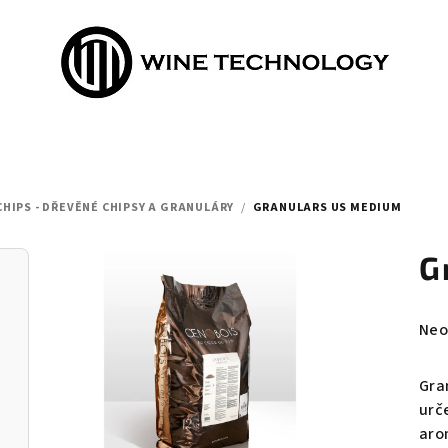
HIPS - DŘEVĚNÉ CHIPSY A GRANULÁRY
/
GRANULARS US MEDIUM
G
Prů
Neo
hod
pro
Gra
je
urč
0,0
aro