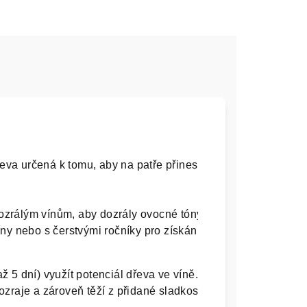
a určená k tomu, aby na patře přinesla intenzivní aroma pra
rálým vínům, aby dozrály ovocné tóny a snížily intenzitu v
ny nebo s čerstvými ročníky pro získání sladkosti a délky doc
 5 dní) využít potenciál dřeva ve víně. Je to zajímavý formá
zraje a zároveň těží z přidané sladkosti a aromatické perzist