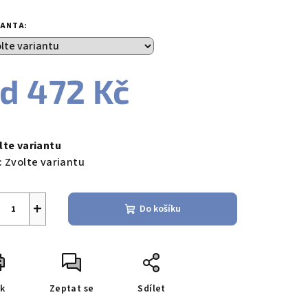
IANTA:
zdiček.
od
472 Kč
ná
a:
lte variantu
:
Zvolte variantu
+
Do košíku
sk
Zeptat se
Sdílet