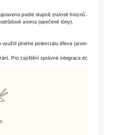
aveno podle stupně zralosti hroznů a ročníku. Mezi 1 a 4 g/
a odrůdové aroma (opečené tóny).

 využití plného potenciálu dřeva (aromatické a přínosné pro 
ní. Pro zajištění správné integrace do vína se doporučuje 