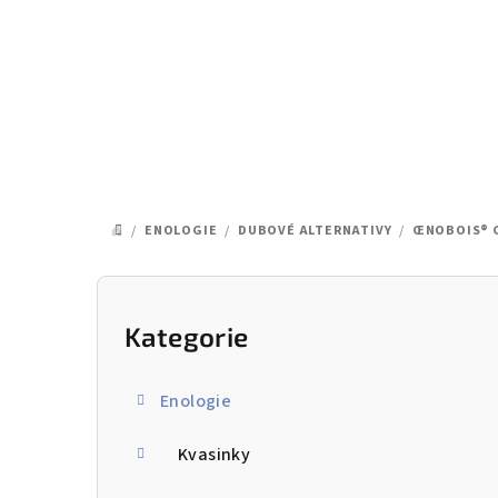
Přejít
na
obsah
/
ENOLOGIE
/
DUBOVÉ ALTERNATIVY
/
ŒNOBOIS® C
DOMŮ
P
o
Kategorie
Přeskočit
kategorie
s
Enologie
t
Kvasinky
r