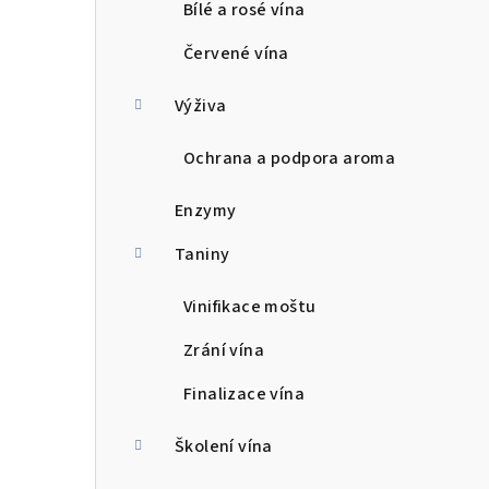
a
Bílé a rosé vína
n
Červené vína
n
Výživa
í
Ochrana a podpora aroma
p
a
Enzymy
n
Taniny
e
Vinifikace moštu
l
Zrání vína
Finalizace vína
Školení vína