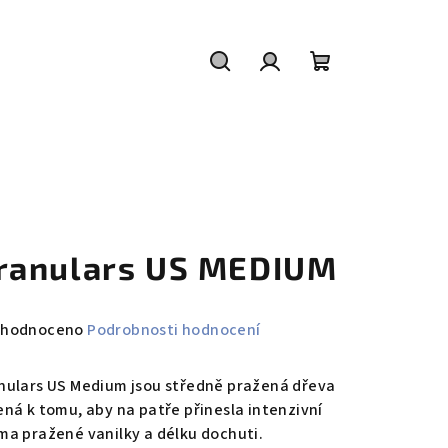
Hledat
Přihlášení
Nákupní
košík
ranulars US MEDIUM
měrné
hodnoceno
Podrobnosti hodnocení
nocení
duktu
nulars US Medium jsou středně pražená dřeva
ená k tomu, aby na patře přinesla intenzivní
ma pražené vanilky a délku dochuti.