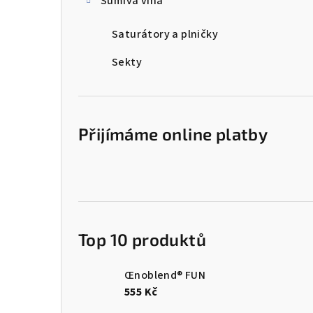
Šumivá vína
Saturátory a plničky
Sekty
Přijímáme online platby
Top 10 produktů
Œnoblend® FUN
555 Kč