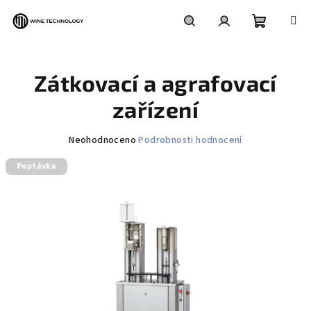
Přejít
na
obsah
Nákupní
Hledat
Přihlášení
Zátkovací a agrafovací
košík
zařízení
Průměrné
Neohodnoceno
Podrobnosti hodnocení
hodnocení
Poptávka
produktu
je
0,0
z
5
hvězdiček.