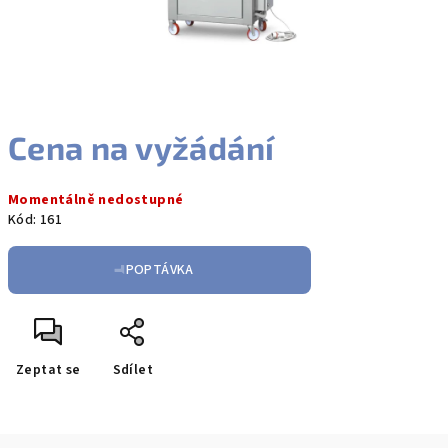
Cena na vyžádání
Měrná
Momentálně nedostupné
cena:
Kód:
161
POPTÁVKA
Zeptat se
Sdílet