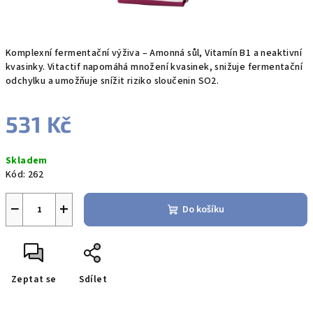
Komplexní fermentační výživa – Amonná sůl, Vitamín B1 a neaktivní
kvasinky. Vitactif napomáhá množení kvasinek, snižuje fermentační
odchylku a umožňuje snížit riziko sloučenin SO2.
531 Kč
Měrná
Skladem
cena:
Kód:
262
−
+
Do košíku
Zeptat se
Sdílet