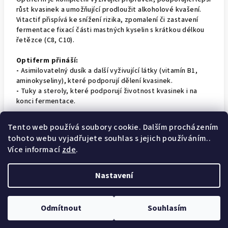
růst kvasinek a umožňující prodloužit alkoholové kvašení.
Vitactif přispívá ke snížení rizika, zpomalení či zastavení
fermentace fixací části mastných kyselin s krátkou délkou
řetězce (C8, C10).
Optiferm přináší:
-
Asimilovatelný dusík a další vyživující látky (vitamín B1,
aminokyseliny), které podporují dělení kvasinek.
-
Tuky a steroly, které podporují životnost kvasinek i na
konci fermentace.
Uchovávání:
Tento web používá soubory cookie. Dalším procházením
Uchovávat v původním obalu, hermeticky uzavřené. Po
tohoto webu vyjadřujete souhlas s jejich používáním..
otevření ihned spotřebovat.
Více informací
zde
.
Nastavení
Z
Copyright 2026
Wine technology
. Všechna práva vyhrazena.
á
Odmítnout
Souhlasím
p
Vytvořil Shoptet