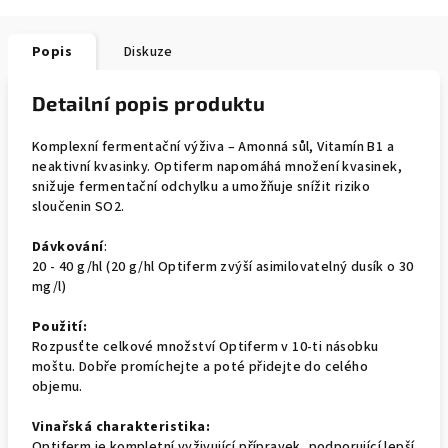
Popis
Diskuze
Detailní popis produktu
Komplexní fermentační výživa – Amonná sůl, Vitamín B1 a
neaktivní kvasinky. Optiferm napomáhá množení kvasinek,
snižuje fermentační odchylku a umožňuje snížit riziko
sloučenin SO2.
Dávkování
:
20 - 40 g/hl (20 g/hl Optiferm zvýší asimilovatelný dusík o 30
mg/l)
Použití:
Rozpusťte celkové množství Optiferm v 10-ti násobku
moštu. Dobře promíchejte a poté přidejte do celého
objemu.
Vinařská charakteristika:
Optiferm je kompletní vyživující přípravek, podporující lepší