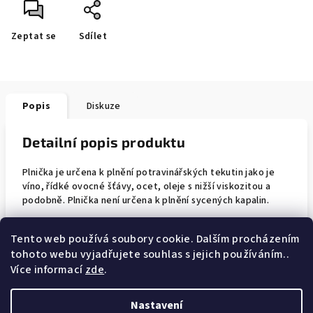
Zeptat se
Sdílet
Popis
Diskuze
Detailní popis produktu
Plnička je určena k plnění potravinářských tekutin jako je
víno, řídké ovocné šťávy, ocet, oleje s nižší viskozitou a
podobně. Plnička není určena k plnění sycených kapalin.
Dvě verze tohoto plnicího stroje, stolní a volně stojící. Oba
Tento web používá soubory cookie. Dalším procházením
jsou vybaveny 6 plnicími ventily (Φ15 mm) a 60litrovou
tohoto webu vyjadřujete souhlas s jejich používáním..
nádrží.
Více informací
zde
.
Nastavení