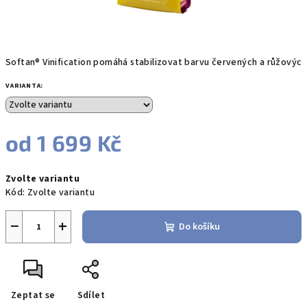
Softan® Vinification pomáhá stabilizovat barvu červených a růžových 
VARIANTA:
od
1 699 Kč
Měrná
Zvolte variantu
cena:
Kód:
Zvolte variantu
−
+
Do košíku
Zeptat se
Sdílet