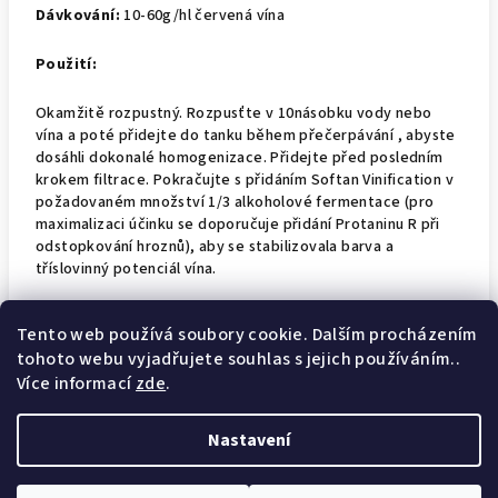
Dávkování:
10-60g/hl červená vína
Použití:
Okamžitě rozpustný. Rozpusťte v 10násobku vody nebo
vína a poté přidejte do tanku během přečerpávání , abyste
dosáhli dokonalé homogenizace. Přidejte před posledním
krokem filtrace. Pokračujte s přidáním Softan Vinification v
požadovaném množství 1/3 alkoholové fermentace (pro
maximalizaci účinku se doporučuje přidání Protaninu R při
odstopkování hroznů), aby se stabilizovala barva a
tříslovinný potenciál vína.
Technický list:
Tento web používá soubory cookie. Dalším procházením
tohoto webu vyjadřujete souhlas s jejich používáním..
FT_EN_SOFTAN_VINIFICATION
Více informací
zde
.
Nastavení
Z
Copyright 2026
Wine technology
. Všechna práva vyhrazena.