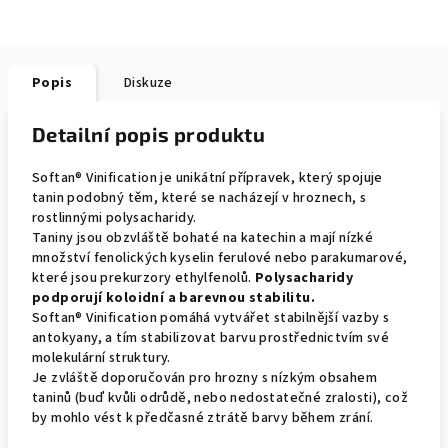
Popis
Diskuze
Detailní popis produktu
Softan® Vinification je unikátní přípravek, který spojuje
tanin podobný těm, které se nacházejí v hroznech, s
rostlinnými polysacharidy.
Taniny jsou obzvláště bohaté na katechin a mají nízké
množství fenolických kyselin ferulové nebo parakumarové,
které jsou prekurzory ethylfenolů.
Polysacharidy
podporují koloidní a barevnou stabilitu.
Softan® Vinification pomáhá vytvářet stabilnější vazby s
antokyany, a tím stabilizovat barvu prostřednictvím své
molekulární struktury.
Je zvláště doporučován pro hrozny s nízkým obsahem
taninů (buď kvůli odrůdě, nebo nedostatečné zralosti), což
by mohlo vést k předčasné ztrátě barvy během zrání.