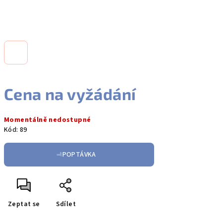
Cena na vyžádání
Měrná
Momentálně nedostupné
cena:
Kód:
89
POPTÁVKA
Zeptat se
Sdílet