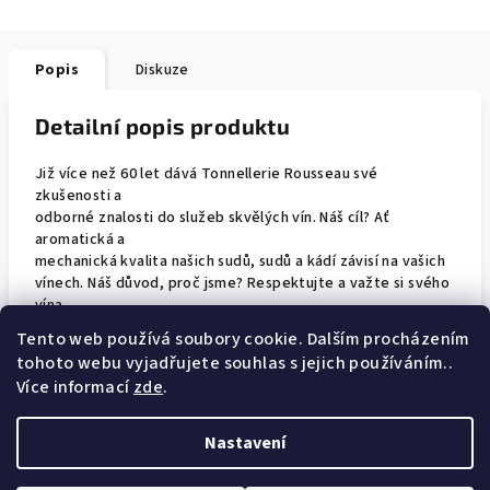
Popis
Diskuze
Detailní popis produktu
Již více než 60 let dává Tonnellerie Rousseau své
zkušenosti a
odborné znalosti do služeb skvělých vín. Náš cíl? Ať
aromatická a
mechanická kvalita našich sudů, sudů a kádí závisí na vašich
vínech. Náš důvod, proč jsme? Respektujte a važte si svého
vína,
abyste pomohli vytvořit potěšení a emoce, s respektem k
Tento web používá soubory cookie. Dalším procházením
lidem,
tohoto webu vyjadřujete souhlas s jejich používáním..
přírodě a historii.
Více informací
zde
.
Nastavení
Z